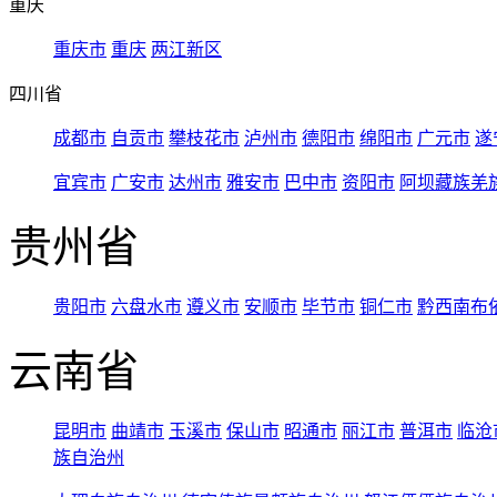
重庆
重庆市
重庆
两江新区
四川省
成都市
自贡市
攀枝花市
泸州市
德阳市
绵阳市
广元市
遂
宜宾市
广安市
达州市
雅安市
巴中市
资阳市
阿坝藏族羌
贵州省
贵阳市
六盘水市
遵义市
安顺市
毕节市
铜仁市
黔西南布
云南省
昆明市
曲靖市
玉溪市
保山市
昭通市
丽江市
普洱市
临沧
族自治州