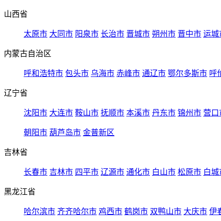
山西省
太原市
大同市
阳泉市
长治市
晋城市
朔州市
晋中市
运城
内蒙古自治区
呼和浩特市
包头市
乌海市
赤峰市
通辽市
鄂尔多斯市
呼
辽宁省
沈阳市
大连市
鞍山市
抚顺市
本溪市
丹东市
锦州市
营口
朝阳市
葫芦岛市
金普新区
吉林省
长春市
吉林市
四平市
辽源市
通化市
白山市
松原市
白城
黑龙江省
哈尔滨市
齐齐哈尔市
鸡西市
鹤岗市
双鸭山市
大庆市
伊