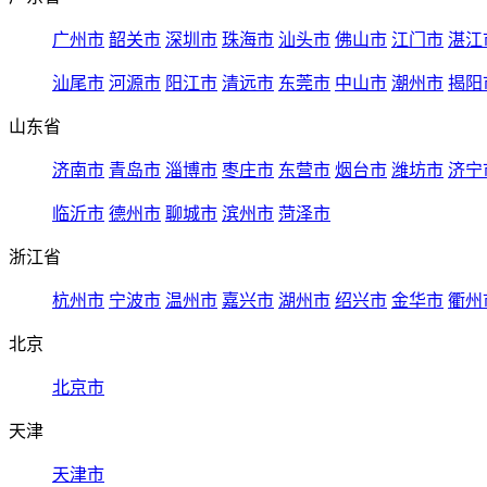
广州市
韶关市
深圳市
珠海市
汕头市
佛山市
江门市
湛江
汕尾市
河源市
阳江市
清远市
东莞市
中山市
潮州市
揭阳
山东省
济南市
青岛市
淄博市
枣庄市
东营市
烟台市
潍坊市
济宁
临沂市
德州市
聊城市
滨州市
菏泽市
浙江省
杭州市
宁波市
温州市
嘉兴市
湖州市
绍兴市
金华市
衢州
北京
北京市
天津
天津市