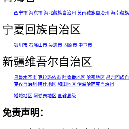
西宁市
海东市
海北藏族自治州
黄南藏族自治州
海南藏族
宁夏回族自治区
银川市
石嘴山市
吴忠市
固原市
中卫市
新疆维吾尔自治区
乌鲁木齐市
克拉玛依市
吐鲁番地区
哈密地区
昌吉回族自
克孜自治州
喀什地区
和田地区
伊犁哈萨克自治州
塔城地区
阿勒泰地区
直辖县级
免责声明：