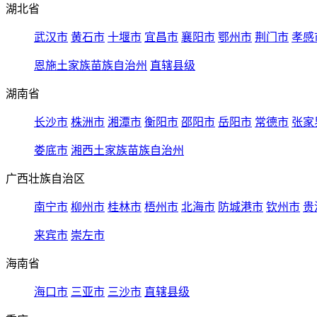
湖北省
武汉市
黄石市
十堰市
宜昌市
襄阳市
鄂州市
荆门市
孝感
恩施土家族苗族自治州
直辖县级
湖南省
长沙市
株洲市
湘潭市
衡阳市
邵阳市
岳阳市
常德市
张家
娄底市
湘西土家族苗族自治州
广西壮族自治区
南宁市
柳州市
桂林市
梧州市
北海市
防城港市
钦州市
贵
来宾市
崇左市
海南省
海口市
三亚市
三沙市
直辖县级