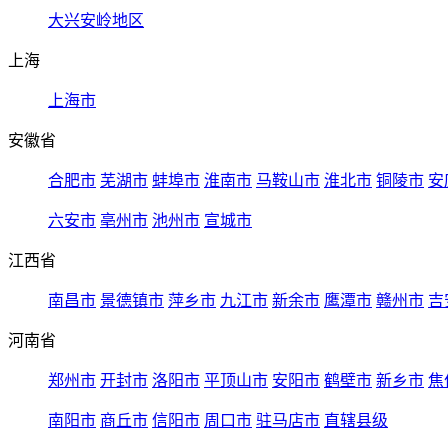
大兴安岭地区
上海
上海市
安徽省
合肥市
芜湖市
蚌埠市
淮南市
马鞍山市
淮北市
铜陵市
安
六安市
亳州市
池州市
宣城市
江西省
南昌市
景德镇市
萍乡市
九江市
新余市
鹰潭市
赣州市
吉
河南省
郑州市
开封市
洛阳市
平顶山市
安阳市
鹤壁市
新乡市
焦
南阳市
商丘市
信阳市
周口市
驻马店市
直辖县级