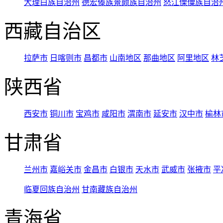
大理白族自治州
德宏傣族景颇族自治州
怒江傈僳族自治
西藏自治区
拉萨市
日喀则市
昌都市
山南地区
那曲地区
阿里地区
林
陕西省
西安市
铜川市
宝鸡市
咸阳市
渭南市
延安市
汉中市
榆林
甘肃省
兰州市
嘉峪关市
金昌市
白银市
天水市
武威市
张掖市
平
临夏回族自治州
甘南藏族自治州
青海省