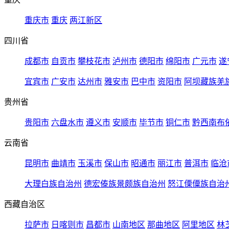
重庆市
重庆
两江新区
四川省
成都市
自贡市
攀枝花市
泸州市
德阳市
绵阳市
广元市
遂
宜宾市
广安市
达州市
雅安市
巴中市
资阳市
阿坝藏族羌
贵州省
贵阳市
六盘水市
遵义市
安顺市
毕节市
铜仁市
黔西南布
云南省
昆明市
曲靖市
玉溪市
保山市
昭通市
丽江市
普洱市
临沧
大理白族自治州
德宏傣族景颇族自治州
怒江傈僳族自治
西藏自治区
拉萨市
日喀则市
昌都市
山南地区
那曲地区
阿里地区
林