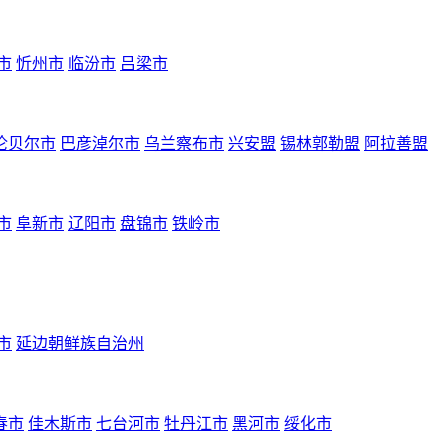
市
忻州市
临汾市
吕梁市
伦贝尔市
巴彦淖尔市
乌兰察布市
兴安盟
锡林郭勒盟
阿拉善盟
市
阜新市
辽阳市
盘锦市
铁岭市
市
延边朝鲜族自治州
春市
佳木斯市
七台河市
牡丹江市
黑河市
绥化市