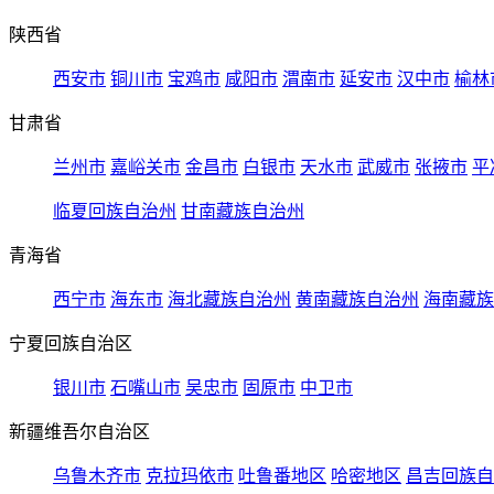
陕西省
西安市
铜川市
宝鸡市
咸阳市
渭南市
延安市
汉中市
榆林
甘肃省
兰州市
嘉峪关市
金昌市
白银市
天水市
武威市
张掖市
平
临夏回族自治州
甘南藏族自治州
青海省
西宁市
海东市
海北藏族自治州
黄南藏族自治州
海南藏族
宁夏回族自治区
银川市
石嘴山市
吴忠市
固原市
中卫市
新疆维吾尔自治区
乌鲁木齐市
克拉玛依市
吐鲁番地区
哈密地区
昌吉回族自