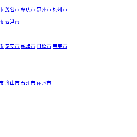
市
茂名市
肇庆市
惠州市
梅州市
市
云浮市
市
泰安市
威海市
日照市
莱芜市
市
舟山市
台州市
丽水市