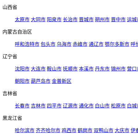
山西省
太原市
大同市
阳泉市
长治市
晋城市
朔州市
晋中市
运城
内蒙古自治区
呼和浩特市
包头市
乌海市
赤峰市
通辽市
鄂尔多斯市
呼
辽宁省
沈阳市
大连市
鞍山市
抚顺市
本溪市
丹东市
锦州市
营口
朝阳市
葫芦岛市
金普新区
吉林省
长春市
吉林市
四平市
辽源市
通化市
白山市
松原市
白城
黑龙江省
哈尔滨市
齐齐哈尔市
鸡西市
鹤岗市
双鸭山市
大庆市
伊