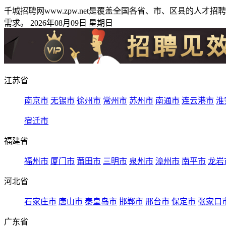
千城招聘网www.zpw.net是覆盖全国各省、市、区县的
需求。 2026年08月09日 星期日
江苏省
南京市
无锡市
徐州市
常州市
苏州市
南通市
连云港市
淮
宿迁市
福建省
福州市
厦门市
莆田市
三明市
泉州市
漳州市
南平市
龙岩
河北省
石家庄市
唐山市
秦皇岛市
邯郸市
邢台市
保定市
张家口
广东省