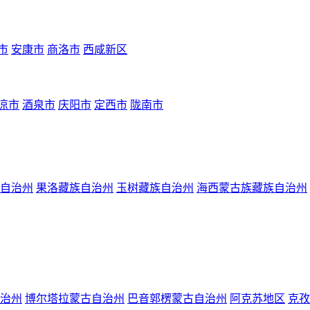
市
安康市
商洛市
西咸新区
凉市
酒泉市
庆阳市
定西市
陇南市
自治州
果洛藏族自治州
玉树藏族自治州
海西蒙古族藏族自治州
治州
博尔塔拉蒙古自治州
巴音郭楞蒙古自治州
阿克苏地区
克孜