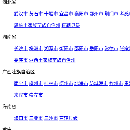
湖北省
武汉市
黄石市
十堰市
宜昌市
襄阳市
鄂州市
荆门市
孝感
恩施土家族苗族自治州
直辖县级
湖南省
长沙市
株洲市
湘潭市
衡阳市
邵阳市
岳阳市
常德市
张家
娄底市
湘西土家族苗族自治州
广西壮族自治区
南宁市
柳州市
桂林市
梧州市
北海市
防城港市
钦州市
贵
来宾市
崇左市
海南省
海口市
三亚市
三沙市
直辖县级
重庆