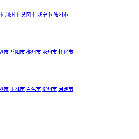
市
荆州市
黄冈市
咸宁市
随州市
界市
益阳市
郴州市
永州市
怀化市
港市
玉林市
百色市
贺州市
河池市