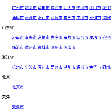
广州市
韶关市
深圳市
珠海市
汕头市
佛山市
江门市
湛江
汕尾市
河源市
阳江市
清远市
东莞市
中山市
潮州市
揭阳
山东省
济南市
青岛市
淄博市
枣庄市
东营市
烟台市
潍坊市
济宁
临沂市
德州市
聊城市
滨州市
菏泽市
浙江省
杭州市
宁波市
温州市
嘉兴市
湖州市
绍兴市
金华市
衢州
北京
北京市
天津
天津市