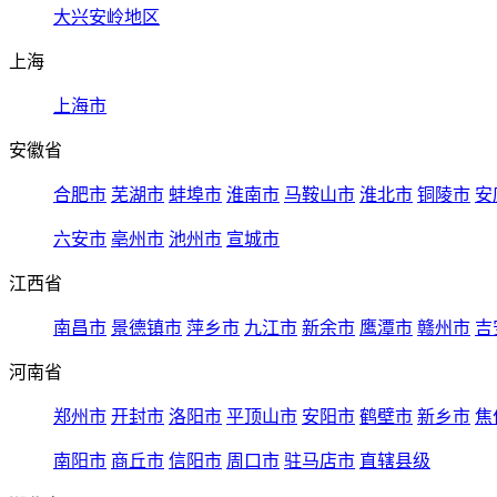
大兴安岭地区
上海
上海市
安徽省
合肥市
芜湖市
蚌埠市
淮南市
马鞍山市
淮北市
铜陵市
安
六安市
亳州市
池州市
宣城市
江西省
南昌市
景德镇市
萍乡市
九江市
新余市
鹰潭市
赣州市
吉
河南省
郑州市
开封市
洛阳市
平顶山市
安阳市
鹤壁市
新乡市
焦
南阳市
商丘市
信阳市
周口市
驻马店市
直辖县级