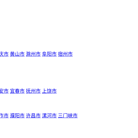
庆市
黄山市
滁州市
阜阳市
宿州市
安市
宜春市
抚州市
上饶市
作市
濮阳市
许昌市
漯河市
三门峡市