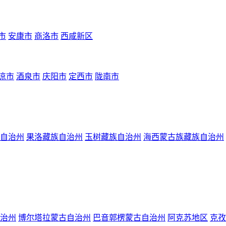
市
安康市
商洛市
西咸新区
凉市
酒泉市
庆阳市
定西市
陇南市
自治州
果洛藏族自治州
玉树藏族自治州
海西蒙古族藏族自治州
治州
博尔塔拉蒙古自治州
巴音郭楞蒙古自治州
阿克苏地区
克孜