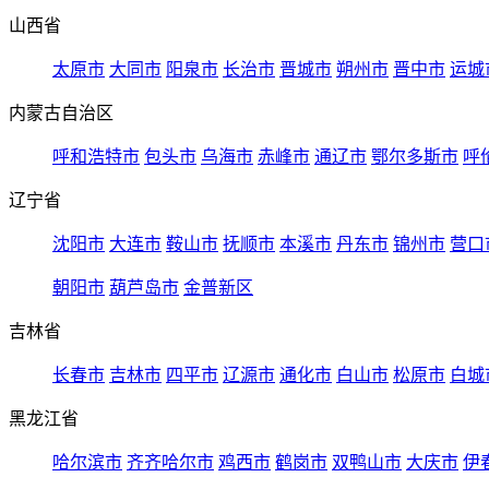
山西省
太原市
大同市
阳泉市
长治市
晋城市
朔州市
晋中市
运城
内蒙古自治区
呼和浩特市
包头市
乌海市
赤峰市
通辽市
鄂尔多斯市
呼
辽宁省
沈阳市
大连市
鞍山市
抚顺市
本溪市
丹东市
锦州市
营口
朝阳市
葫芦岛市
金普新区
吉林省
长春市
吉林市
四平市
辽源市
通化市
白山市
松原市
白城
黑龙江省
哈尔滨市
齐齐哈尔市
鸡西市
鹤岗市
双鸭山市
大庆市
伊