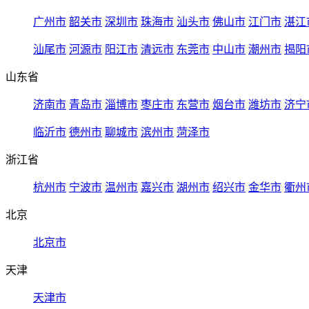
广州市
韶关市
深圳市
珠海市
汕头市
佛山市
江门市
湛江
汕尾市
河源市
阳江市
清远市
东莞市
中山市
潮州市
揭阳
山东省
济南市
青岛市
淄博市
枣庄市
东营市
烟台市
潍坊市
济宁
临沂市
德州市
聊城市
滨州市
菏泽市
浙江省
杭州市
宁波市
温州市
嘉兴市
湖州市
绍兴市
金华市
衢州
北京
北京市
天津
天津市