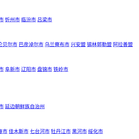
市
忻州市
临汾市
吕梁市
伦贝尔市
巴彦淖尔市
乌兰察布市
兴安盟
锡林郭勒盟
阿拉善盟
市
阜新市
辽阳市
盘锦市
铁岭市
市
延边朝鲜族自治州
春市
佳木斯市
七台河市
牡丹江市
黑河市
绥化市