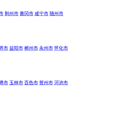
市
荆州市
黄冈市
咸宁市
随州市
界市
益阳市
郴州市
永州市
怀化市
港市
玉林市
百色市
贺州市
河池市