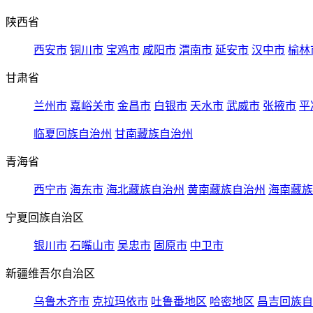
陕西省
西安市
铜川市
宝鸡市
咸阳市
渭南市
延安市
汉中市
榆林
甘肃省
兰州市
嘉峪关市
金昌市
白银市
天水市
武威市
张掖市
平
临夏回族自治州
甘南藏族自治州
青海省
西宁市
海东市
海北藏族自治州
黄南藏族自治州
海南藏族
宁夏回族自治区
银川市
石嘴山市
吴忠市
固原市
中卫市
新疆维吾尔自治区
乌鲁木齐市
克拉玛依市
吐鲁番地区
哈密地区
昌吉回族自