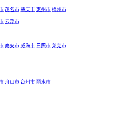
市
茂名市
肇庆市
惠州市
梅州市
市
云浮市
市
泰安市
威海市
日照市
莱芜市
市
舟山市
台州市
丽水市