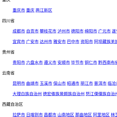
重庆市
重庆
两江新区
四川省
成都市
自贡市
攀枝花市
泸州市
德阳市
绵阳市
广元市
遂
宜宾市
广安市
达州市
雅安市
巴中市
资阳市
阿坝藏族羌
贵州省
贵阳市
六盘水市
遵义市
安顺市
毕节市
铜仁市
黔西南布
云南省
昆明市
曲靖市
玉溪市
保山市
昭通市
丽江市
普洱市
临沧
大理白族自治州
德宏傣族景颇族自治州
怒江傈僳族自治
西藏自治区
拉萨市
日喀则市
昌都市
山南地区
那曲地区
阿里地区
林