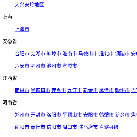
大兴安岭地区
上海
上海市
安徽省
合肥市
芜湖市
蚌埠市
淮南市
马鞍山市
淮北市
铜陵市
安
六安市
亳州市
池州市
宣城市
江西省
南昌市
景德镇市
萍乡市
九江市
新余市
鹰潭市
赣州市
吉
河南省
郑州市
开封市
洛阳市
平顶山市
安阳市
鹤壁市
新乡市
焦
南阳市
商丘市
信阳市
周口市
驻马店市
直辖县级