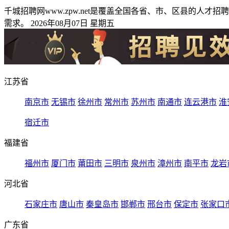
千城招聘网www.zpw.net是覆盖全国各省、市、区县的
需求。 2026年08月07日 星期五
江苏省
南京市
无锡市
徐州市
常州市
苏州市
南通市
连云港市
淮
宿迁市
福建省
福州市
厦门市
莆田市
三明市
泉州市
漳州市
南平市
龙岩
河北省
石家庄市
唐山市
秦皇岛市
邯郸市
邢台市
保定市
张家口
广东省