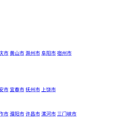
庆市
黄山市
滁州市
阜阳市
宿州市
安市
宜春市
抚州市
上饶市
作市
濮阳市
许昌市
漯河市
三门峡市