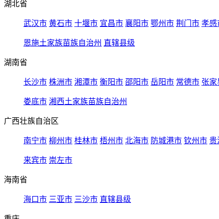
湖北省
武汉市
黄石市
十堰市
宜昌市
襄阳市
鄂州市
荆门市
孝感
恩施土家族苗族自治州
直辖县级
湖南省
长沙市
株洲市
湘潭市
衡阳市
邵阳市
岳阳市
常德市
张家
娄底市
湘西土家族苗族自治州
广西壮族自治区
南宁市
柳州市
桂林市
梧州市
北海市
防城港市
钦州市
贵
来宾市
崇左市
海南省
海口市
三亚市
三沙市
直辖县级
重庆